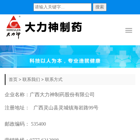
搜索
Toggl
naviga
首页
>
联系我们
>
联系方式
企业名称：广西大力神制药股份有限公司
注册地址：
广西灵山县灵城镇海岩路99号
邮政编码： 535400