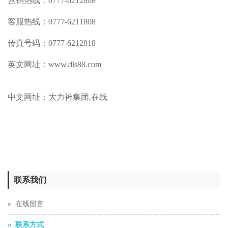
营销热线：0777-6212808
客服热线：0777-6211808
传真号码：0777-6212818
英文网址：www.dls88.com
中文网址：大力神集团.在线
联系我们
在线留言
联系方式