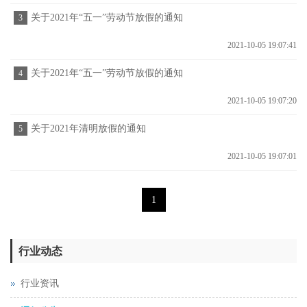
关于2021年“五一”劳动节放假的通知
3
2021-10-05 19:07:41
关于2021年“五一”劳动节放假的通知
4
2021-10-05 19:07:20
关于2021年清明放假的通知
5
2021-10-05 19:07:01
1
行业动态
行业资讯