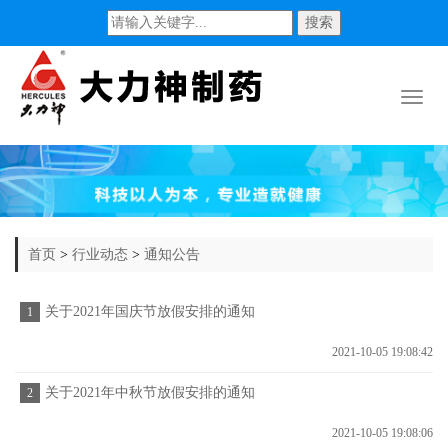
搜索
Toggl
naviga
首页
>
行业动态
>
通知公告
关于2021年国庆节放假安排的通知
1
2021-10-05 19:08:42
关于2021年中秋节放假安排的通知
2
2021-10-05 19:08:06