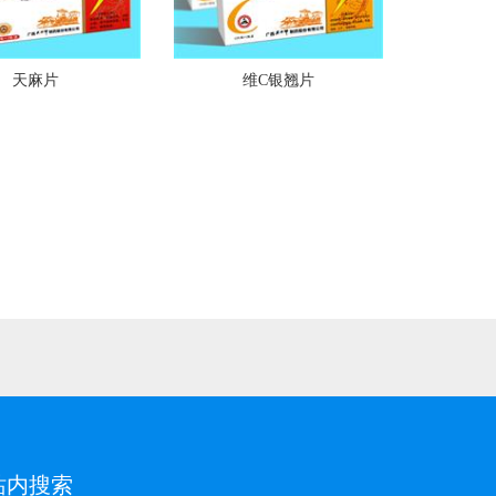
天麻片
维C银翘片
站内搜索