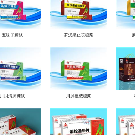
五味子糖浆
罗汉果止咳糖浆
川贝清肺糖浆
川贝枇杷糖浆