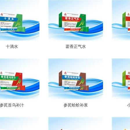
十滴水
藿香正气水
参芪首乌补汁
参芪蛤蚧补浆