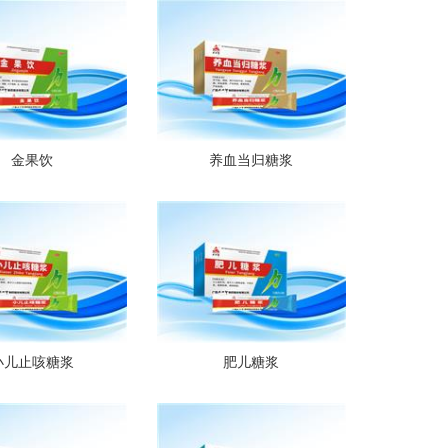
金果饮
养血当归糖浆
小儿止咳糖浆
肥儿糖浆