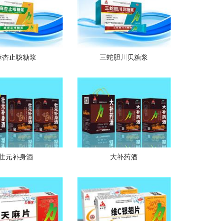
麻杏止咳糖浆
三蛇胆川贝糖浆
壮元补身酒
大补药酒