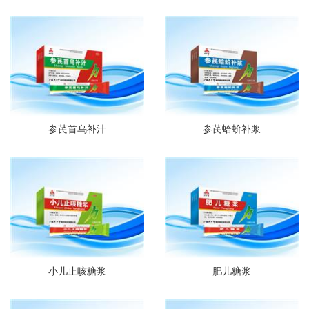
参芪首乌补汁
参芪蛤蚧补浆
小儿止咳糖浆
肥儿糖浆