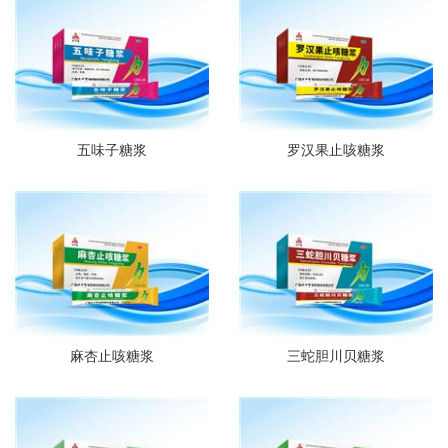
五味子糖浆
罗汉果止咳糖浆
麻杏止咳糖浆
三蛇胆川贝糖浆