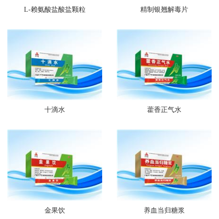
L-赖氨酸盐酸盐颗粒
精制银翘解毒片
十滴水
藿香正气水
金果饮
养血当归糖浆