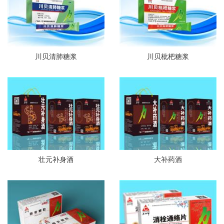
川贝清肺糖浆
川贝枇杷糖浆
壮元补身酒
大补药酒