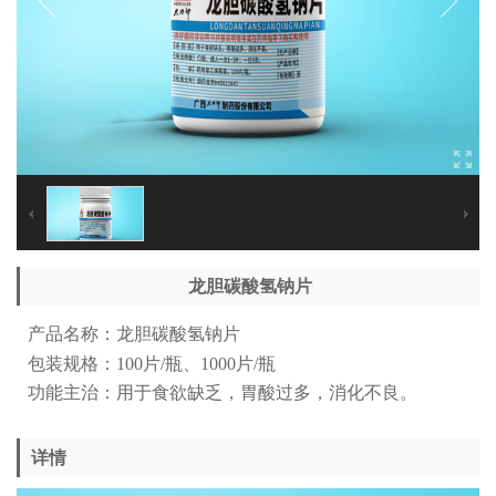
龙胆碳酸氢钠片
产品名称：龙胆碳酸氢钠片
包装规格：100片/瓶、
1000片/瓶
功能主治：用于食欲缺乏，胃酸过多，消化不良。
详情